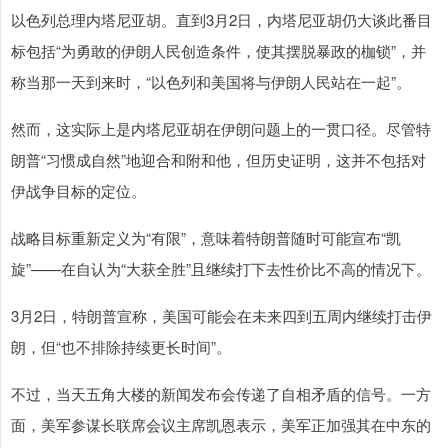
以色列总理内塔尼亚胡。直到3月2日，内塔尼亚胡仍大谈此番目
标包括“为勇敢的伊朗人民创造条件，使其摆脱暴政的枷锁”，并
称当那一天到来时，“以色列和美国将与伊朗人民站在一起”。
然而，这实际上是内塔尼亚胡在伊朗问题上的一贯口径。尽管特
朗普“习惯成自然”地迎合和附和他，但历史证明，这并不包括对
伊战争目标的定位。
战略目标重新定义为“有限”，意味着特朗普随时可能宣布“凯
旋”——在自认为“大获全胜”且继续打下去性价比不高的情况下。
3月2日，特朗普宣称，美国可能会在未来四到五周内继续打击伊
朗，但“也不排除持续更长时间”。
不过，当天五角大楼的新闻发布会传递了自相矛盾的信号。一方
面，美军参谋长联席会议主席凯恩表示，美军正加强其在中东的