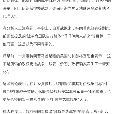
伊朗政体。他所列举的战争目标为“摧毁伊朗导弹能力、歼灭伊朗
海军、阻止伊朗获得核武器、确保伊朗当局无法继续资助其地区
代理人”。
有分析人士注意到，事实上，自开战以来，特朗普也鲜有提到此
前频繁提及的“让革命卫队自行解体”“呼吁伊朗人起来”等目标，于
他而言，这是颇为不同寻常的。
稍早前，一贯唯特朗普马首是瞻的美国防长赫格塞思也表示，“这
不是所谓的政权更迭战争，尽管（伊朗）政权确实发生了一些变
化”。
这些言论表明，在几经摇摆后，特朗普又将其对伊战争目标“回
摆”到有限战争范畴。这既是冷战后美军海外军事干预的常态，也
更契合特朗普一贯营造的“不打‘民主党式战争’”人设。
很大程度上，战前特朗普摆出“政权更迭战争”的姿态，系为迎合