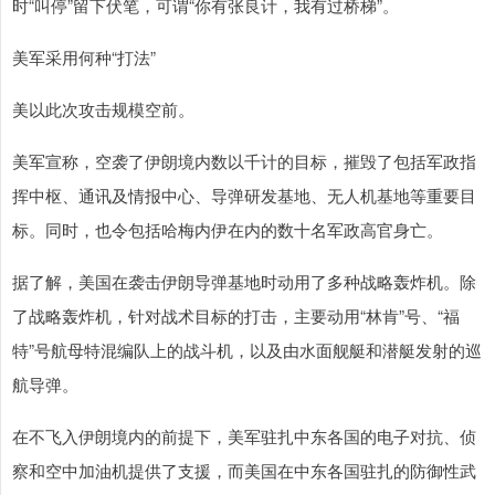
时“叫停”留下伏笔，可谓“你有张良计，我有过桥梯”。
美军采用何种“打法”
美以此次攻击规模空前。
美军宣称，空袭了伊朗境内数以千计的目标，摧毁了包括军政指
挥中枢、通讯及情报中心、导弹研发基地、无人机基地等重要目
标。同时，也令包括哈梅内伊在内的数十名军政高官身亡。
据了解，美国在袭击伊朗导弹基地时动用了多种战略轰炸机。除
了战略轰炸机，针对战术目标的打击，主要动用“林肯”号、“福
特”号航母特混编队上的战斗机，以及由水面舰艇和潜艇发射的巡
航导弹。
在不飞入伊朗境内的前提下，美军驻扎中东各国的电子对抗、侦
察和空中加油机提供了支援，而美国在中东各国驻扎的防御性武