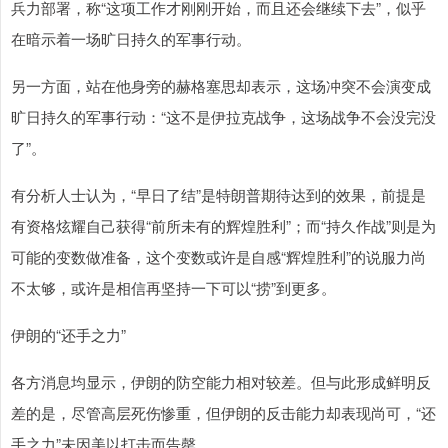
兵力部署，称“这项工作才刚刚开始，而且还会继续下去”，似乎
在暗示着一场旷日持久的军事行动。
另一方面，站在他身旁的赫格塞思却表示，这场冲突不会演变成
旷日持久的军事行动：“这不是伊拉克战争，这场战争不会没完没
了”。
有分析人士认为，“早日了结”是特朗普期待达到的效果，前提是
有资格炫耀自己获得“前所未有的辉煌胜利”；而“持久作战”则是为
可能的变数做准备，这个变数或许是自感“辉煌胜利”的说服力尚
不太够，或许是相信再坚持一下可以“捞”到更多。
伊朗的“还手之力”
各方消息均显示，伊朗的防空能力相对较差。但与此形成鲜明反
差的是，尽管高层死伤惨重，但伊朗的反击能力却表现尚可，“还
手之力”未因美以打击而告罄。