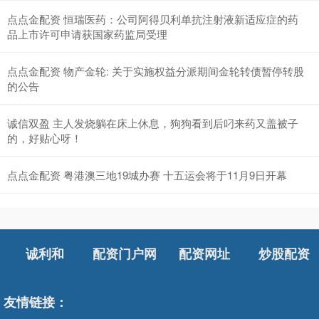
点点金配资 恒瑞医药：公司阿得贝利单抗注射液新适应症的药
品上市许可申请获国家药监局受理
点点金配资 物产金轮: 关于实施权益分派期间金轮转债暂停转股
的公告
诚信双盈 主人发烧躺在床上休息，狗狗看到后叼来药又盖被子
的，好贴心呀！
点点金配资 粤港澳三地19城办赛 十五运会将于11月9日开幕
诚利和
配资门户网
配资网址
炒股配资
友情链接：