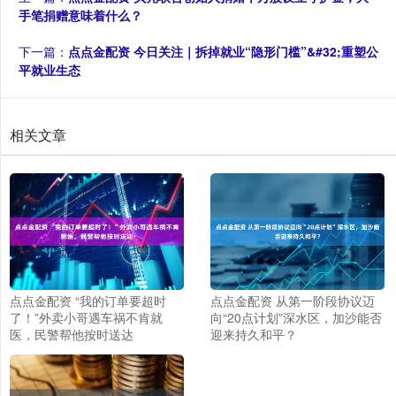
手笔捐赠意味着什么？
下一篇：
点点金配资 今日关注｜拆掉就业“隐形门槛”&#32;重塑公
平就业生态
相关文章
点点金配资 “我的订单要超时
点点金配资 从第一阶段协议迈
了！”外卖小哥遇车祸不肯就
向“20点计划”深水区，加沙能否
医，民警帮他按时送达
迎来持久和平？