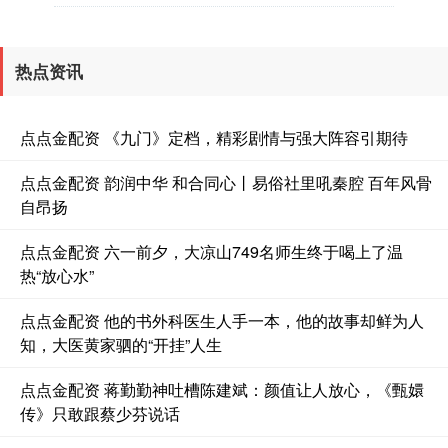
热点资讯
点点金配资 《九门》定档，精彩剧情与强大阵容引期待
点点金配资 韵润中华 和合同心丨易俗社里吼秦腔 百年风骨
自昂扬
点点金配资 六一前夕，大凉山749名师生终于喝上了温
热“放心水”
点点金配资 他的书外科医生人手一本，他的故事却鲜为人
知，大医黄家驷的“开挂”人生
点点金配资 蒋勤勤神吐槽陈建斌：颜值让人放心，《甄嬛
传》只敢跟蔡少芬说话