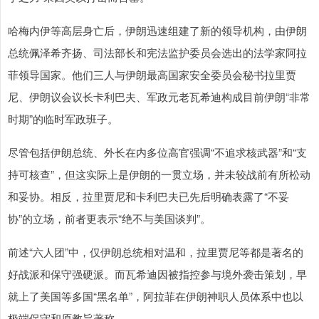
哈梅内伊等高层身亡后，伊朗迅速组建了新的领导机构，由伊朗
总统佩泽希齐扬、司法部长和宪法监护委员会选出的法学家阿拉
菲领导国家。他们三人与伊朗最高国家安全委员会秘书拉里贾
尼、伊朗议会议长卡利巴夫、军政元老瓦希迪构成目前伊朗“非常
时期”的临时军政班子。
尽管包括伊朗总统、外长在内多位高官强调“不追求核武器”和“支
持可核查”，但这实际上是伊朗的一贯立场，并未较战前有所松动
和妥协。相反，拉里贾尼和卡利巴夫已先后明确表露了“不妥
协”的立场，前者更表示“绝不与美国谈判”。
前述“六人团”中，仅伊朗总统相对温和，拉里贾尼等都是著名的
好战派和保守强硬派。而瓦希迪因被指控参与境外袭击策划，早
就上了美国等多国“黑名单”，阿拉菲在伊朗神职人员体系中也以
极端保守和原教旨著称。