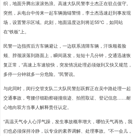
织，地面升腾出滚滚热浪。高速大队民警李士杰正在驻点值守。
突然，从电台中传来一起车辆抛锚警情，李士杰迅速赶到事发现
场，设置警示区域。此刻，地面温度达到将近55℃，如同站
在“铁板”上。
民警一边指挥后方车辆避让，一边联系清障车辆，汗珠顺着脸
颊、脖颈滚落到路面上，瞬间蒸发，短短十几分钟，交通迅速恢
复正常，“高速上车速较快，突发情况处理必须做到又快又规范，
多停一分钟就多一分危险。”民警说。
与此同时，闵行交管支队二大队民警彭跃辉正在吴中路处理一起
交通事故，弯腰仔细勘察碰撞痕迹、拍照取证、登记信息……耐
心地向双方当事人解释责任认定。
“高温天气令人心浮气躁，发生事故概率增大，哪怕天气再热，我
们也必须保持冷静，以专业的素养调解、处理事故。”不一会儿，