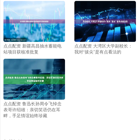
点点配资 新疆高昌抽水蓄能电
点点配资 大湾区大学副校长：
站项目获核准批复
我对“拔尖”是有点看法的
点点配资 鲁迅长孙周令飞悼念
表哥许绍雄：亲切笑语仍在耳
畔，手足情谊始终珍藏