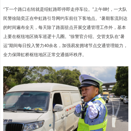
“下一个路口右转就是绍虹路即停即走停车位。”上午8时，一大队
民警徐陆奕正在申虹路引导网约车前往下客地点。“暑期客流到达
的时间遍布全天，每天除了路面驻点开展交通管理工作外，基本
上要在枢纽地区骑车巡逻十几圈。”徐警官介绍。交管支队在“暑
运”期间每日投入警力40余名，加强易发拥堵节点交通管理能力，
全力保障虹桥枢纽地区正常交通循环秩序。