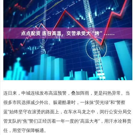
连日来，申城连续发布高温预警，叠加阵雨，更是闷热异常。当
很多市民选择减少外出、躲避酷暑时，一抹抹“荧光绿”和“警察
蓝”始终坚守在滚烫的路面上，在车水马龙之中，闵行公安分局交
管支队的“焦”警们正经历着一年一度的“高温大考”，用汗水诠释责
任，用坚守保障畅通。