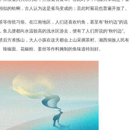
相似的蛤蜊，古人认为这是雀鸟变成的；且此时菊花也普遍开放了。
茶等传统习俗。在江南地区，人们还喜欢钓鱼，甚至有“秋钓边”的说
，鱼儿便都向水温较高的浅水区游去，便有了人们所说的“秋钓边”。
禁后方准拣山，大人小孩在这天都会上山采摘茶籽。湘西侗族人民有
、辣椒面、花椒粉、姜丝等作料腌制的鱼味道特别好。