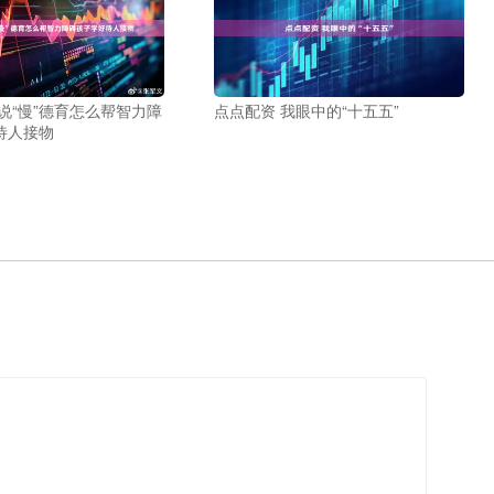
说“慢”德育怎么帮智力障
点点配资 我眼中的“十五五”
待人接物