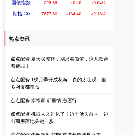
国债指数
229.69
+0.10
+0.04%
期指IC0
7877.80
+164.40
+2.13%
热点资讯
点点配资 夏天买凉鞋，别只看颜值，这几款穿
着遭罪！
点点配资 1棵月季开成花海，真的太壮观，很
多网友都羡慕
点点配资 幸福家·邻里情·志愿行
点点配资 机器人又进化了！边干活边自学，迈
出商用落地关键一步
点点配资 张翅新剧定档! 首搭长剧跨界女主，