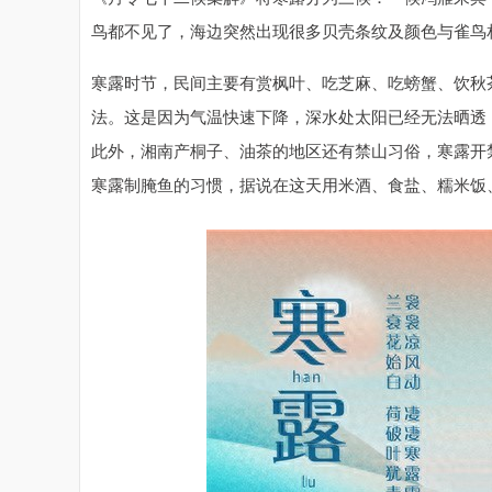
鸟都不见了，海边突然出现很多贝壳条纹及颜色与雀鸟
寒露时节，民间主要有赏枫叶、吃芝麻、吃螃蟹、饮秋
法。这是因为气温快速下降，深水处太阳已经无法晒透
此外，湘南产桐子、油茶的地区还有禁山习俗，寒露开
寒露制腌鱼的习惯，据说在这天用米酒、食盐、糯米饭