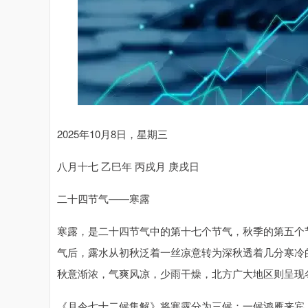
2025年10月8日，星期三
八月十七 乙巳年 丙戌月 庚戌日
二十四节气——寒露
寒露，是二十四节气中的第十七个节气，秋季的第五个
气后，露水从初秋泛着一丝凉意转为深秋透着几分寒冷
秋意渐浓，气爽风凉，少雨干燥，北方广大地区则呈现
《月令七十二候集解》将寒露分为三候：一候鸿雁来宾