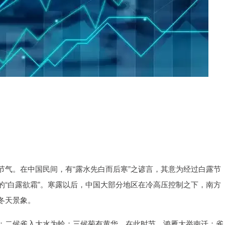
节气。在中国民间，有“露水先白而后寒”之谚言，其意为经过白露节
的“白露欲霜”。寒露以后，中国大部分地区在冷高压控制之下，南方
冬天景象。
；二候雀入大水为蛤；三候菊有黄华。在此时节，鸿雁大举南迁；雀