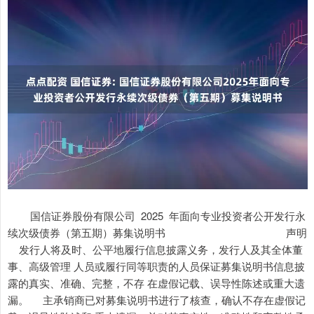
国信证券股份有限公司 2025 年面向专业投资者公开发行永续次级债券（第五期）募集说明书 声明 发行人将及时、公平地履行信息披露义务，发行人及其全体董事、高级管理 人员或履行同等职责的人员保证募集说明书信息披露的真实、准确、完整，不存 在虚假记载、误导性陈述或重大遗漏。 主承销商已对募集说明书进行了核查，确认不存在虚假记载、误导性陈述和 重大遗漏，并对其真实性、准确性和完整性承担相应的法律责任。 发行人承诺在本期债券发行环节，不直接或者间接认购自己发行的债券。债 券发行的利率或者价格应当以询价、协议定价等方式确定，发行人不会操纵发行 定价、暗箱操作，不以代持、信托等方式谋取不正当利益或向其他相关利益主体 输送利益，不会直接或通过其他利益相关方向参与认购的投资者提供财务资助、 变相返费，不会出于利益交换的目的通过关联金融机构相互持有彼此发行的债券， 不会实施其他违反公平竞争、破坏市场秩序等行为。 发行人如有董事、高级管理人员、持股比例超过 5%的股东及其他关联方参 与本期债券认购，发行人将在发行结果公告中就相关认购情况进行披露。 中国证券监督管理委员会、深圳证券交易所对债券发行的注册或审核，不代 表对债券的投资价值作出任何评价，也不表明对债券的投资风险作出任何判断。 凡欲认购本期债券的投资者，应当认真阅读本募集说明书全文及有关的信息披露 文件，对信息披露的真实性、准确性和完整性进行独立分析，并据以独立判断投 资价值，自行承担与其有关的任何投资风险。 投资者认购或持有本期债券视作同意募集说明书关于权利义务的约定，包括 债券受托管理协议、债券持有人会议规则及债券募集说明书中其他有关发行人、 债券持有人、受托管理人等主体权利义务的相关约定。 发行人承诺根据法律法规和本募集说明书约定履行义务，接受投资者监督。 国信证券股份有限公司 2025 年面向专业投资者公开发行永续次级债券（第五期）募集说明书 重大事项提示 请投资者关注以下重大事项，并仔细阅读本募集说明书中“风险因素”等有 关章节。 一、截至 2025 年 6 月末，发行人合并口径未经审计的所有者权益合计为 口径资产负债率（扣除代理买卖证券款及代理承销证券款，下文同）为 69.98%， 母公司口径资产负债率为 68.66%。 发行人最近三个会计年度实现的年均可分配利润为 69.11 亿元（2022 年度、 亿元及 82.17 亿元的平均值），预计不少于本期债券一年利息的 1 倍。发行人在 本期发行前的财务指标符合相关规定。 二、经联合资信评估股份有限公司综合评定，发行人的主体信用等级为 AAA， 评级展望为稳定，本期债券信用等级为 AAA。资信评级机构将在信用评级结果 有效期内，持续关注发行人的政策环境、行业风险、经营策略、财务状况等因素 的重大变化，对发行人及本期债券的信用风险进行定期和不定期跟踪评级，并根 据监管要求或约定在资信评级机构网站和交易所网站予以公告。 三、报告期内，发行人经营活动产生的现金流量净额波动较大。2022 年度、 别为-73.42 亿元、-478.56 亿元、337.47 亿元及 322.60 亿元。2022 年度，发行人 经营活动产生的现金流量净额较上年同期减少 6.26 亿元，主要是回购业务资金 流入减少。2023 年度，发行人经营活动产生的现金流量净额较上年同期减少 营活动产生的现金流量净额较上年同期增加 816.03 亿元，同比大幅增加，主要 是自营投资业务净流入及代理买卖证券收到的现金净额较去年同期增加。2025 年 1-6 月，发行人经营活动产生的现金流量净额较上年同期增加 43.03%，主要 是拆入资金及回购业务资金净流入增加。公司经营活动现金流量存在波动的风险。 因发行人业务特点，经营活动产生的现金流量净额受证券市场影响较大，符 国信证券股份有限公司 2025 年面向专业投资者公开发行永续次级债券（第五期）募集说明书 合证券行业特征。发行人经营活动产生的现金流量净额波动不会对公司经营情况 和偿债能力产生不利影响。 四、本 期债券报告期各期末，发行人交易性金融资产账面价值分别为 重为 40.44%、42.33%、36.40%及 39.86%；发行人其他债权投资余额分别为 515.01 亿元、844.45 亿元、703.96 亿元及 497.27 亿元，占资产总额的比例为 13.06%、 模引起。 发行人拥有的上述资产规模合计金额占比较大，若金融市场发生大幅波动， 可能会对公司的经营业绩产生一定影响。 五、截至 2025 年 6 月末，发行人有息债务余额为 2,377.37 亿元，其中剩余 期限在 1 年以内（含 1 年）的债务余额为 1,777.53 亿元，占全部有息债务比例为 业务产生，符合证券行业特征。上述情形不会对发行人偿债能力产生重大不利影 响。 发行人建立了成熟有效的流动性风险管理机制，遵循全面性、审慎性和预见 性原则，对流动性风险实施全面、有效和统一的管理。报告期内，公司流动性覆 盖率、净稳定资金率均满足监管要求。同时，发行人稳健的财务政策、合理的资 产负债结构，稳定的经营收入和盈利积累以及较强的流动资产变现能力是公司按 期偿付到期债务的有力保障。 六、发行人的经营状况和盈利能力与证券市场整体情况高度相关。在本期债 券存续期内，宏观经济环境、资本市场状况、国家相关政策等外部因素以及发行 人本身的生产经营存在着一定的不确定性，这些因素的变化会影响到发行人的运 营状况、盈利能力和现金流量，可能导致发行人难以如期从预期的还款来源获得 足够的资金按期支付本期债券本息，从而使投资者面临一定的偿付风险。 国信证券股份有限公司 2025 年面向专业投资者公开发行永续次级债券（第五期）募集说明书 根据发行人于 2025 年 10 月 31 日在深圳证券交易所（https://www.szse.cn） 披露的《国信证券股份有限公司 2025 年第三季度报告》，发行人 2025 年三季度 主要财务数据和财务指标如下： 单位：万元 项目 2025 年 1-9 月 2024 年 1-9 月 较上年同期增减 营业总收入 1,920,289.67 1,133,531.88 69.41% 营业利润 1,098,277.14 515,865.00 112.90% 净利润 913,681.99 487,873.42 87.28% 归属于上市公司股东的净利润 913,700.14 487,873.42 87.28% 经营活动产生的现金流量净额 2,549,017.62 5,620,623.76 -54.65% 项目 2025 年 9 月 30 日 2024 年 12 月 31 日 较上年度末增减 资产总计 56,108,735.52 50,150,604.36 11.88% 负债总计 43,371,782.37 38,281,399.91 13.30% 归属于上市公司股东的所有者权益 12,715,410.44 11,869,204.45 7.13% 因证券市场活跃度提升，发行人经纪业务手续费净收入及金融工具投资收益 同比增幅明显。2025 年 1-9 月，发行人实现营业总收入、营业利润分别为 现归属于母公司股东的净利润 913,700.14 万元，同比增长 87.28%。 发行人经营活动产生的现金流量净额较上年同期减少 54.65%，主要是自营 投资业务净流出及融出资金净增加额较去年同期增加。 截至本募集说明书签署之日，发行人生产经营情况正常，业绩未出现不符合 行业整体情况的大幅下滑或亏损。发行人没有影响公司持续发展的重大变化，不 存在影响公司经营或者偿债能力的其他不利变化。发行人符合法定发行上市条件， 不存在相关法律法规禁止发行的情形。 七、为维护债券持有人享有的法定权利和本募集说明书约定的权利，发行人 制定了《债券持有人会议规则》，债券持有人认购、交易或其他合法方式取得本 期债券，即视作同意发行人制定的《债券持有人会议规则》。债券持有人会议根 据《债券持有人会议规则》审议通过的决议，对所有本次未偿还债券持有人（包 括所有出席会议、未出席会议、反对决议或放弃投票权的债券持有人，以及在相 关决议通过后受让本期债券的持有人）具有同等约束力。债券持有人认购、购买 或以其他合法方式取得本期债券均视作同意并接受《债券持有人会议规则》并受 之约束。 国信证券股份有限公司 2025 年面向专业投资者公开发行永续次级债券（第五期）募集说明书 八、为明确约定发行人、债券持有人及受托管理人之间的权利、义务及违约 责任，公司聘任了中国银河证券股份有限公司担任本次债券的受托管理人，并订 立了《债券受托管理协议》。投资者通过认购、交易或其他合法方式取得本期债 券视作同意中国银河证券作为本期债券的受托管理人，且视作同意《债券受托管 理协议》项下的相关规定。 九、根据《证券法》相关规定，本期债券仅面向专业投资者中的机构投资者 发行，普通投资者和专业投资者中的个人投资者不得参与发行认购。本期债券上 市后将被实施投资者适当性管理，仅专业投资者中的机构投资者参与交易，普通 投资者和专业投资者中的个人投资者认购或买入的交易行为无效。 十、本期发行结束后，发行人将尽快向深圳证券交易所提出关于本期债券上 市交易的申请。本期债券符合深圳证券交易所上市条件，将采取匹配成交、点击 成交、询价成交、竞买成交及协商成交的交易方式。但本期债券上市前，发行人 财务状况、经营业绩、现金流和信用评级等情况可能出现重大变化，发行人无法 保证本期债券上市申请能够获得深圳证券交易所同意，若届时本期债券无法上市， 投资者有权选择将本期债券回售予发行人。因发行人经营与收益等情况变化引致 的投资风险和流动性风险，由债券投资者自行承担，本期债券不能在除深圳证券 交易所以外的其他交易场所上市交易。 十一、本期债券为永续次级债券，特殊发行条款如下： （一）债券利率及确定方式 本期债券存续的前 5 个计息年度（首个定价周期）的票面利率将根据网下询 价簿记结果，由发行人与簿记管理人按照有关规定，在利率询价区间内协商一致 确定，并在前 5 个计息年度内保持不变，自第 6 个计息年度起每 5 年重置一次票 面利率。 前 5 个计息年度的票面利率为初始基准利率加上初始利差。其中初始基准利 率为发行首日前 5 个工作日中国债券信息网（www.chinabond.com.cn）公布的中 债银行间固定利率国债收益率曲线中，待偿期为 5 年的国债收益率算术平均值 （四舍五入计算到 0.01%）；初始利差为票面利率与初始基准利率之间的差值， 国信证券股份有限公司 2025 年面向专业投资者公开发行永续次级债券（第五期）募集说明书 由公司根据发行时的市场情况确定。 如果发行人选择将本期债券延长 1 个重定价周期，则从第 6 个计息年度开始 票面利率调整为当期基准利率加上初始利差再加上 200 个基点，在第 6 个计息年 度至第 10 个计息年度内保持不变。当期基准利率为票面利率重置日前 5 个工作 日中国债券信息网（www.chinabond.com.cn）公布的中债银行间固定利率国债收 益率曲线中，待偿期为 5 年的国债收益率算术平均值（四舍五入计算到 0.01%）。 此后每 5 年重置票面利率以当期基准利率加上初始利差再加上 200 个基点确定。 票面利率公式为：当期票面利率=当期基准利率+初始利差+200BPs。 如果未来因宏观经济及政策变化等因素影响导致当期基准利率在利率重置 日不可得，票面利率将采用票面利率重置日之前一期基准利率加上初始利差再加 上 200 个基点确定。 （二）发行人续期选择权 本期债券设置发行人续期选择权，不设投资者回售选择权，即在本期债券每 个重定价周期末，发行人有权选择将本期债券延长 1 个重定价周期，或全额兑付 本期债券，而投资者无权要求公司赎回本期债券。公司应至少于续期选择权行权 年度付息日前 30 个交易日，在中国证券监督管理委员会规定的信息披露场所发 布续期选择权行使或全额兑付公告。 （三）满足特定条件时发行人赎回选择权 发行人由于法律法规的改变或修正、相关法律法规司法解释或者应用的改变 或修正而不得不为本期债券的存续支付额外税费，且发行人在采取合理的审计方 式后仍然不能避免该税款缴纳或补缴责任的时候，发行人有权对本期债券进行赎 回。 发行人若因上述原因进行赎回，则在发布赎回公告时需要同时提供以下文件： （1）由发行人总裁或财务负责人签字的说明，该说明需阐明上述发行人不 可避免的税款缴纳或补缴条例； （2）由会计师事务所或法律顾问提供的关于发行人因法律法规的改变而缴 国信证券股份有限公司 2025 年面向专业投资者公开发行永续次级债券（第五期）募集说明书 纳或补缴税款的独立意见书，并说明变更开始的日期。 发行人有权在法律法规、相关法律法规司法解释或者应用变更后的首个付息 日行使赎回权。发行人如果进行赎回，必须在该可以赎回之日（即法律法规、相 关法律法规司法解释或者应用变更后的首个付息日）前 20 个交易日公告（法律 法规、相关法律法规司法解释或者应用变更日距付息日少于 20 个交易日的情况 除外，但发行人应及时进行公告）。赎回方案一旦公告不可撤销。 根据《企业会计准则第 22 号——金融工具确认和计量》《关于印发相关会计处理的规定>的通知》和《企业会计准则第 37 号——金融工具列报》， 发行人将本期债券计入权益。若未来因企业会计准则变更或其他法律法规改变或 修正，影响发行人在合并财务报表中将本期债券计入权益时，发行人有权对本期 债券进行赎回。 发行人若因上述原因进行赎回，则在发布赎回公告时需要提供以下文件： （1）由发行人总裁或财务负责人签字的说明，该说明需阐明上述发行人符 合提前赎回条件； （2）由会计师事务所出具的对于会计准则改变而影响公司相关会计条例的 情况说明，并说明变更开始的日期。 发行人有权在该会计政策变更正式实施日的年度末行使赎回权。发行人如果 进行赎回，必须在该可以赎回之日前 20 个交易日公告（会计政策变更正式实施 日距年度末少于 20 个交易日的情况除外，但发行人应及时进行公告）。赎回方 案一旦公告不可撤销。 发行人将以票面面值加当期利息及递延支付的利息及其孳息（如有）向投资 者赎回全部本期债券。赎回的支付方式与本期债券到期本息支付相同，将按照本 期债券登记机构的有关规定统计债券持有人名单，按照债券登记机构的相关规定 办理。若发行人不行使赎回选择权，则本期债券将继续存续。 （四）递延支付利息条款 本期债券附设发行人延期支付利息权，除非发生强制付息事件，本期债券的 国信证券股份有限公司 2025 年面向专业投资者公开发行永续次级债券（第五期）募集说明书 每个付息日，发行人可自行选择将当期利息以及按照本条款已经递延的所有利息 及其孳息推迟至下一个付息日支付，且不受到任何递延支付利息次数的限制；前 述利息递延不属于发行人未能按照约定足额支付利息的行为。如发行人决定递延 支付利息的，发行人应在付息日前 10 个交易日披露《递延支付利息公告》。 递延支付的金额将按照当期执行的利率计算复息。在下个利息支付日，若发 行人继续选择延后支付，则上述递延支付的金额产生的复息将加入已经递延的所 有利息及其孳息中继续计算利息。 （五）利息递延下的限制事项 若发行人选择行使延期支付利息权，则在延期支付利息及其孳息未偿付完毕 之前，公司不得有下列行为：（1）向普通股股东分红；（2）减少注册资本。 （六）强制付息事件 付息日前 12 个月内，发生以下事件的，发行人不得递延当期利息以及按照 约定已经递延的所有利息及其孳息：（1）向普通股股东分红；（2）减少注册资 本。 （七）会计处理 发行人根据企业会计准则和相关规定，经对发行条款和相关信息全面分析判 断，在会计初始确认时将本期债券分类为权益工具。发行人会计师容诚会计师事 务所（特殊普通合伙）已对上述处理情况出具专项说明。如在债券存续期内出现 导致本期发行可续期公司债券不再计入权益的事项，发行人将于 2 个交易日内在 指定媒体中披露相关信息。 十二、本公司认为本期债券不符合通用质押式回购交易的基本条件。 十三、受国民经济总体运行状况、国家宏观经济、金融货币政策以及国际经 济环境变化等因素的影响，市场利率存在波动的可能性。由于本期债券期限较长， 债券的投资价值在其存续期内可能随着市场利率的波动而发生变动，从而使本期 债券投资者持有的债券价值具有一定的不确定性。 十四、发行人不会在发行环节直接或者间接认购自己发行的债券。债券发行 的利率或者价格应当以询价、协议定价等方式确定，发行人不会操纵发行定价、 国信证券股份有限公司 2025 年面向专业投资者公开发行永续次级债券（第五期）募集说明书 暗箱操作；不会以代持、信托等方式谋取不正当利益或向其他相关利益主体输送 利益；不会直接或通过其他利益相关方向参与认购的投资者提供财务资助、变相 返费；不会出于利益交换的目的通过关联金融机构相互持有彼此发行的债券；不 会有其他违反公平竞争、破坏市场秩序等行为。 投资者参与债券投资，应当遵守审慎原则，按照法律法规，制定科学合理的 投资策略和风险管理制度，有效防范和控制风险。 投资者不得协助发行人从事违反公平竞争、破坏市场秩序等行为。投资者不 得通过合谋集中资金等方式协助发行人直接或者间接认购自己发行的债券，不得 为发行人认购自己发行的债券提供通道服务，不得直接或者变相收取债券发行人 承销服务、融资顾问、咨询服务等形式的费用。 资管产品管理人及其股东、合伙人、实际控制人、员工不得直接或间接参与 上述行为。 国信证券股份有限公司 2025 年面向专业投资者公开发行永续次级债券（第五期）募集说明书 国信证券股份有限公司 2025 年面向专业投资者公开发行永续次级债券（第五期）募集说明书 国信证券股份有限公司 2025 年面向专业投资者公开发行永续次级债券（第五期）募集说明书 释义 除非特别提示，本募集说明书的下列词语具有如下意义： 国信证券、发行人、公司或本公司 指 国信证券股份有限公司 国信证券股份有限公司 2025 年面向专业投资者 本次债券 指 公开发行永续次级债券 国信证券股份有限公司 2025 年面向专业投资者 本期债券 指 公开发行永续次级债券（第五期） 本次发行 指 本期债券面向专业机构投资者公开发行 发行人根据有关法律、法规为发行本期债券而制 作的《国信证券股份有限公司 2025 年面向专业投 募集说明书 指 资者公开发行永续次级债券（第五期）募集说明 书》 《公司章程》 指 国信证券股份有限公司公司章程 公司董事会、董事会 指 国信证券股份有限公司董事会 证券登记机构、中国证券登记公司 指 中国证券登记结算有限责任公司深圳分公司 深交所 指 深圳证券交易所 上交所 指 上海证券交易所 中国证监会 指 中国证券监督管理委员会 牵头主承销商、受托管理人 指 中国银河证券股份有限公司 联席主承销商 指 国投证券股份有限公司 发行人律师 指 北京市嘉源律师事务所 资信评级机构 指 联合资信评估股份有限公司 天健会计师事务所（特殊普通合伙）、容诚会计师 审计机构 指 事务所（特殊普通合伙） 兑付代理人 指 中国证券登记公司，或任何替代兑付代理人 《国信证券股份有限公司 2025 年面向专业投资 《债券受托管理协议》 指 者公开发行永续次级债券受托管理协议》 《国信证券股份有限公司 2025 年面向专业投资 《债券持有人会议规则》 指 者公开发行永续次级债券持有人会议规则》 就本次债券而言，通过认购、受让、接受赠与、继 投资人 指 承等合法途径取得并持有本次债券的主体 《公司法》 指 《中华人民共和国公司法》 《证券法》 指 《中华人民共和国证券法》 《管理办法》 指 《公司债券发行与交易管理办法》 最近三年及一期、报告期 指 月 债券持有人 指 根据债券登记机构的记录显示在其名下登记拥有