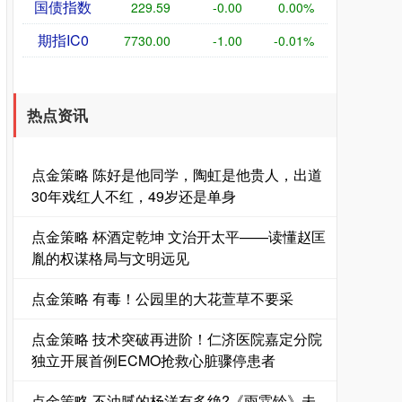
国债指数
229.59
-0.00
0.00%
期指IC0
7730.00
-1.00
-0.01%
热点资讯
点金策略 陈好是他同学，陶虹是他贵人，出道
30年戏红人不红，49岁还是单身
点金策略 杯酒定乾坤 文治开太平——读懂赵匡
胤的权谋格局与文明远见
点金策略 有毒！公园里的大花萱草不要采
点金策略 技术突破再进阶！仁济医院嘉定分院
独立开展首例ECMO抢救心脏骤停患者
点金策略 不油腻的杨洋有多绝?《雨霖铃》未