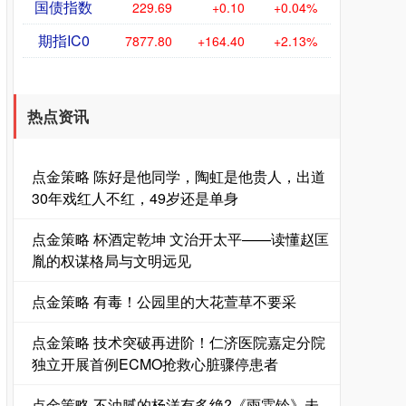
国债指数
229.69
+0.10
+0.04%
期指IC0
7877.80
+164.40
+2.13%
热点资讯
点金策略 陈好是他同学，陶虹是他贵人，出道
30年戏红人不红，49岁还是单身
点金策略 杯酒定乾坤 文治开太平——读懂赵匡
胤的权谋格局与文明远见
点金策略 有毒！公园里的大花萱草不要采
点金策略 技术突破再进阶！仁济医院嘉定分院
独立开展首例ECMO抢救心脏骤停患者
点金策略 不油腻的杨洋有多绝?《雨霖铃》未