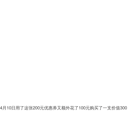
：
月10日用了这张200元优惠券又额外花了100元购买了一支价值300