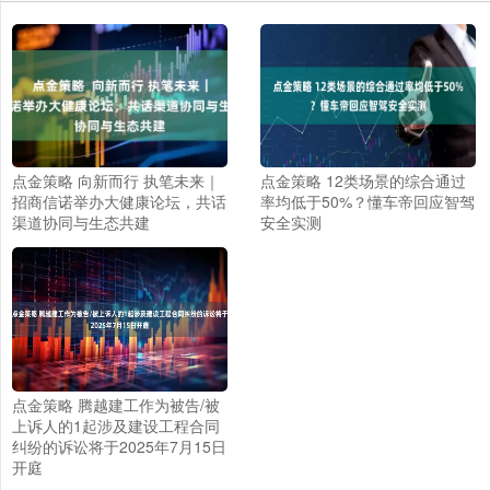
点金策略 向新而行 执笔未来｜
点金策略 12类场景的综合通过
招商信诺举办大健康论坛，共话
率均低于50%？懂车帝回应智驾
渠道协同与生态共建
安全实测
点金策略 腾越建工作为被告/被
上诉人的1起涉及建设工程合同
纠纷的诉讼将于2025年7月15日
开庭