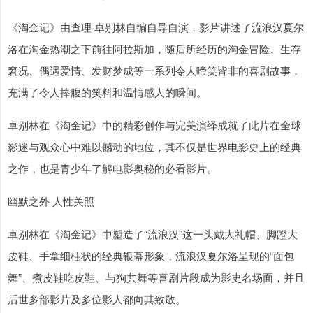
《淘金记》由查理·卓别林自编自导自演，影片讲述了流浪汉夏尔
洛在淘金热潮之下前往阿拉斯加，随后所经历的淘金冒险、生存
窘况、偶遇爱情、发财梦成等一系列令人啼笑皆非的喜剧故事，
充满了令人捧腹的笑料和温情感人的瞬间。
卓别林在《淘金记》中的精彩创作与完美演绎成就了此片在全球
影迷与观众心中难以撼动的地位，其不仅是世界电影史上的经典
之作，也是青少年了解电影奥秘的必看影片。
幽默之外 人性关照
卓别林在《淘金记》中塑造了“流浪汉”这一头戴大礼帽、脚蹬大
皮鞋、手拿细柱状的经典银幕形象，流浪汉夏尔洛呈现的“面包
舞”、煮皮鞋吃皮鞋、与狗共舞等喜剧片段成为影史名场面，并且
后世多部影片及多位影人都向其致敬。