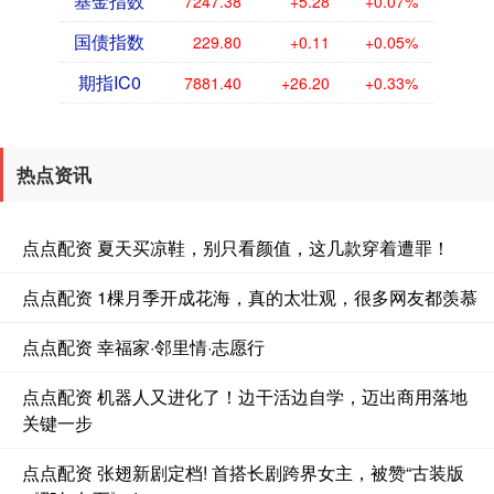
基金指数
7247.38
+5.28
+0.07%
国债指数
229.80
+0.11
+0.05%
期指IC0
7881.40
+26.20
+0.33%
热点资讯
点点配资 夏天买凉鞋，别只看颜值，这几款穿着遭罪！
点点配资 1棵月季开成花海，真的太壮观，很多网友都羡慕
点点配资 幸福家·邻里情·志愿行
点点配资 机器人又进化了！边干活边自学，迈出商用落地
关键一步
点点配资 张翅新剧定档! 首搭长剧跨界女主，被赞“古装版