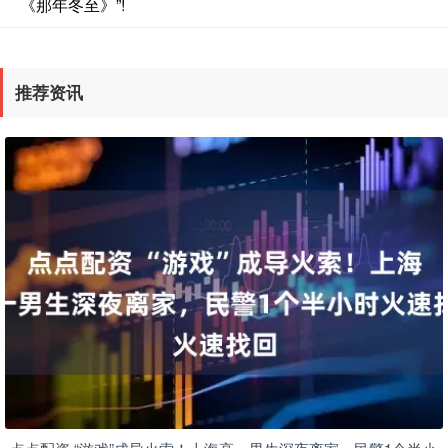
《那年冬至》”!
推荐资讯