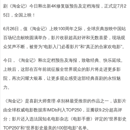
剧《淘金记》今日释出新4K修复版预告及定档海报，正式定7月2
5日，全国上映！
6月26日，值《淘金记》上映100周年之际，全球庆典放映中国站
百场纪念献映圆满举办，影片收获超高好评和无数喜爱，现场观
众笑声不断，被誉为“电影入门必看影片”和“真正的合家欢电影”。
今日，《淘金记》释出定档预告及海报，致敬经典、快乐延续。
上映后，这部在百年前就征服全世界观众的影片将走进更多影
院，再次闪耀大银幕，让更多观众感受这部经典喜剧的永恒魅
力。
《淘金记》是喜剧大师查理·卓别林最受推崇的作品之一，该影片
由全球权威电影数据库IMDb列入TOP250，豆瓣获9.2分超高评
分；影片还入选法国知名电影杂志《电影手册》评定的“世界影史
TOP250”和“世界影史最美的100部电影”名单。