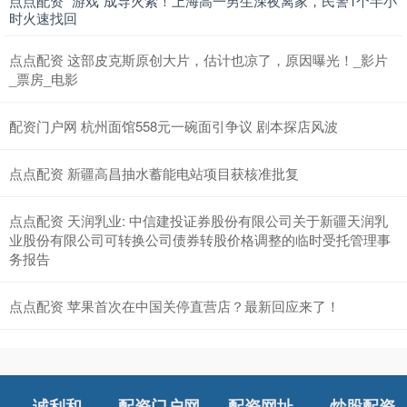
点点配资 “游戏”成导火索！上海高一男生深夜离家，民警1个半小
时火速找回
点点配资 这部皮克斯原创大片，估计也凉了，原因曝光！_影片
_票房_电影
配资门户网 杭州面馆558元一碗面引争议 剧本探店风波
点点配资 新疆高昌抽水蓄能电站项目获核准批复
点点配资 天润乳业: 中信建投证券股份有限公司关于新疆天润乳
业股份有限公司可转换公司债券转股价格调整的临时受托管理事
务报告
点点配资 苹果首次在中国关停直营店？最新回应来了！
诚利和
配资门户网
配资网址
炒股配资