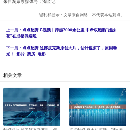
来自淘票票媒体号：淘金记
诚利和提示：文章来自网络，不代表本站观点。
上一篇：
点点配资 C视频丨跨越7000余公里 中希双胞胎“姐妹
花”在成都偶遇啦
下一篇：
点点配资 这部皮克斯原创大片，估计也凉了，原因曝
光！_影片_票房_电影
相关文章
配资网址 时习铭不幸离世，年
点点配资 夏天买凉鞋，别只看