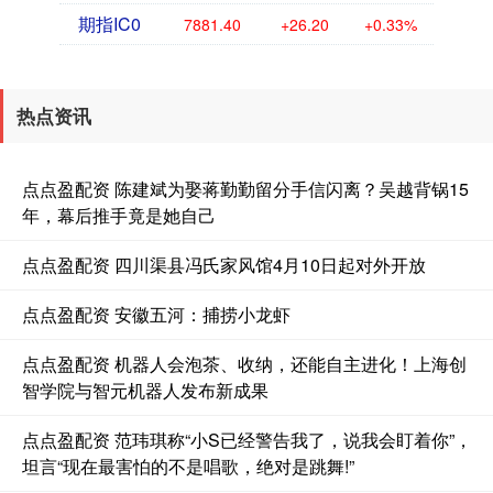
期指IC0
7881.40
+26.20
+0.33%
热点资讯
点点盈配资 陈建斌为娶蒋勤勤留分手信闪离？吴越背锅15
年，幕后推手竟是她自己
点点盈配资 四川渠县冯氏家风馆4月10日起对外开放
点点盈配资 安徽五河：捕捞小龙虾
点点盈配资 机器人会泡茶、收纳，还能自主进化！上海创
智学院与智元机器人发布新成果
点点盈配资 范玮琪称“小S已经警告我了，说我会盯着你”，
坦言“现在最害怕的不是唱歌，绝对是跳舞!”