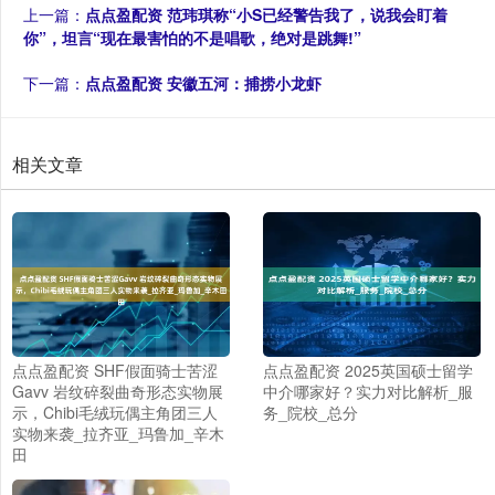
上一篇：
点点盈配资 范玮琪称“小S已经警告我了，说我会盯着
你”，坦言“现在最害怕的不是唱歌，绝对是跳舞!”
下一篇：
点点盈配资 安徽五河：捕捞小龙虾
相关文章
点点盈配资 SHF假面骑士苦涩
点点盈配资 2025英国硕士留学
Gavv 岩纹碎裂曲奇形态实物展
中介哪家好？实力对比解析_服
示，Chibi毛绒玩偶主角团三人
务_院校_总分
实物来袭_拉齐亚_玛鲁加_辛木
田