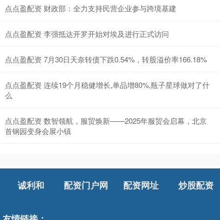
点点盈配资 财政部：全力支持民营企业参与跨境基建
点点盈配资 李强抵达开罗开始对埃及进行正式访问
点点盈配资 7月30日天奈转债下跌0.54%，转股溢价率166.18%
点点盈配资 连续19个月稳健增长,单品增80%,瓶子星球做对了什
么
点点盈配资 数智领航，服贸焕新——2025年服贸会启幕，北京
首钢园变身会展小镇
诚利和
配资门户网
配资网址
炒股配资
友情链接：