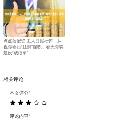
点点盈配资 工人日报社评丨从
视障委员“丝滑”履职，看无障碍
建设“成绩单”
相关评论
本文评分
*
评论内容
*