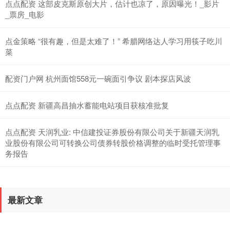
点点配资 这部皮克斯原创大片，估计也凉了，原因曝光！_影片
_票房_电影
点金策略 “很有趣，但是太难了！” 希腊网络达人学习用筷子吃川
菜
配资门户网 杭州面馆558元一碗面引争议 剧本探店风波
点点配资 新疆高昌抽水蓄能电站项目获核准批复
点点配资 天润乳业: 中信建投证券股份有限公司关于新疆天润乳
业股份有限公司可转换公司债券转股价格调整的临时受托管理事
务报告
最新文章