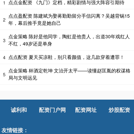
点点金配资 《九门》定档，精彩剧情与强大阵容引期待
1
点点盈配资 陈建斌为娶蒋勤勤留分手信闪离？吴越背锅15
2
年，幕后推手竟是她自己
点金策略 陈好是他同学，陶虹是他贵人，出道30年戏红人
3
不红，49岁还是单身
点点配资 夏天买凉鞋，别只看颜值，这几款穿着遭罪！
4
点金策略 杯酒定乾坤 文治开太平——读懂赵匡胤的权谋格
5
局与文明远见
诚利和
配资门户网
配资网址
炒股配资
友情链接：