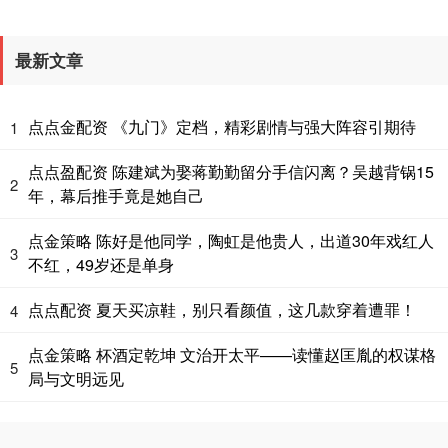
最新文章
点点金配资 《九门》定档，精彩剧情与强大阵容引期待
1
点点盈配资 陈建斌为娶蒋勤勤留分手信闪离？吴越背锅15
2
年，幕后推手竟是她自己
点金策略 陈好是他同学，陶虹是他贵人，出道30年戏红人
3
不红，49岁还是单身
点点配资 夏天买凉鞋，别只看颜值，这几款穿着遭罪！
4
点金策略 杯酒定乾坤 文治开太平——读懂赵匡胤的权谋格
5
局与文明远见