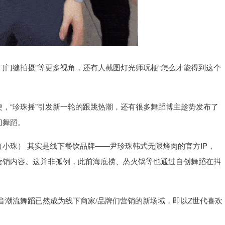
大门门缝拍摄”等更多视角，还有人截图灯光师玩梗“怎么才能得到这个
梗，“珍珠摇”引发新一轮的跟跳热潮，还有很多舞蹈博主趁势发布了
门舞蹈。
（小珠） 其实是线下餐饮品牌——尹珍珠韩式无限烤肉的官方IP，
的营销内容。这并非孤例，此前海底捞、怂火锅等也通过自创舞蹈在抖
音潮流舞蹈已然成为线下商家/品牌们营销的新场域，即以Z世代喜欢