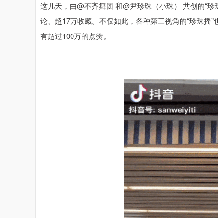
这几天，由@不齐舞团 和@尹珍珠（小珠） 共创的“珍
论、超17万收藏。不仅如此，各种第三视角的“珍珠摇”
有超过100万的点赞。