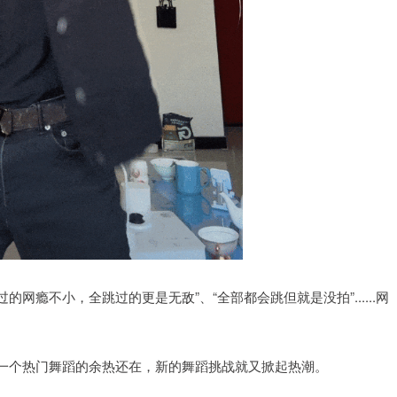
网瘾不小，全跳过的更是无敌”、“全部都会跳但就是没拍”......网
一个热门舞蹈的余热还在，新的舞蹈挑战就又掀起热潮。