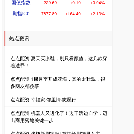
国债指数
229.69
+0.10
+0.04%
期指IC0
7877.80
+164.40
+2.13%
热点资讯
点点配资 夏天买凉鞋，别只看颜值，这几款穿
着遭罪！
点点配资 1棵月季开成花海，真的太壮观，很
多网友都羡慕
点点配资 幸福家·邻里情·志愿行
点点配资 机器人又进化了！边干活边自学，迈
出商用落地关键一步
点点配资 张翅新剧定档! 首搭长剧跨界女主，