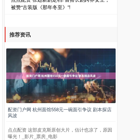
被赞“古装版《那年冬至》”!
推荐资讯
配资门户网 杭州面馆558元一碗面引争议 剧本探店
风波
点点配资 这部皮克斯原创大片，估计也凉了，原因
曝光！_影片_票房_电影