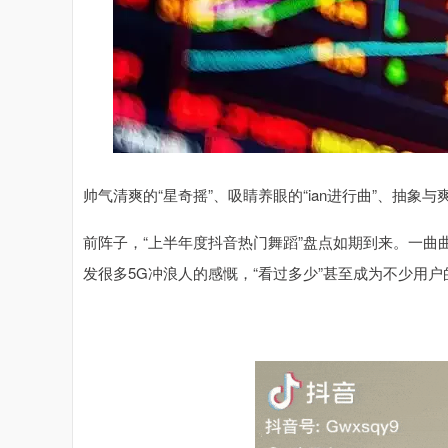
帅气清爽的“星奇摇”、吸睛养眼的“ian进行曲”、抽象与爽感并
前阵子，“上半年度抖音热门舞蹈”盘点如期到来。一曲
发很多5G冲浪人的感慨，“看过多少”甚至成为不少用