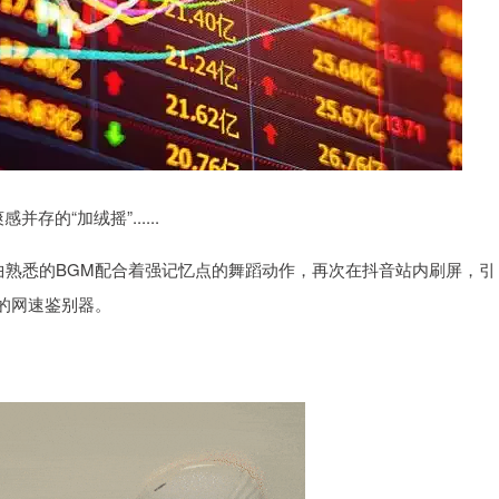
存的“加绒摇”......
曲熟悉的BGM配合着强记忆点的舞蹈动作，再次在抖音站内刷屏，引
户的网速鉴别器。