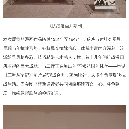
《抗战漫画》期刊
本次展览的漫画作品跨越1931年至1947年，反映当时社会图景、
展现当年抗战形势，鼓舞民众抗战信心，体裁丰富内容深刻、流
派纷呈风格多彩、技巧精湛艺术感人，标志着十几年间抗战漫画
所取得的巨大成就。与二厅正在展出的“不负祖国的托付——重温
《三毛从军记》图片展”形成合力，互为映衬，从多个角度反映抗
战生活。巴金图书馆邀请读者共同领略那段万众一心、斗争到
底，最终赢得胜利的峥嵘岁月。