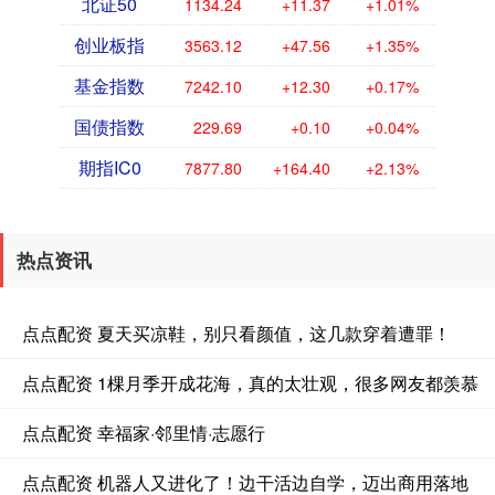
北证50
1134.24
+11.37
+1.01%
创业板指
3563.12
+47.56
+1.35%
基金指数
7242.10
+12.30
+0.17%
国债指数
229.69
+0.10
+0.04%
期指IC0
7877.80
+164.40
+2.13%
热点资讯
点点配资 夏天买凉鞋，别只看颜值，这几款穿着遭罪！
点点配资 1棵月季开成花海，真的太壮观，很多网友都羡慕
点点配资 幸福家·邻里情·志愿行
点点配资 机器人又进化了！边干活边自学，迈出商用落地