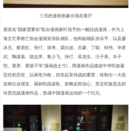
三毛的漫画形象出现在展厅
展览名“国家需要你”取自漫画家叶浅予的一幅抗战漫画，作为上
海文艺界救亡协会漫画宣传队领队，他和副领队张乐平，以及廖
冰兄、蔡若虹、张仃、胡考、梁白波、吕蒙、丁聪、特伟、华君
武、陶谋基、陆志庠、鲁少飞、张仃、高龙生、汪子美、丰子
恺、黄茅、黄苗子等“漫画战士”们，用漫画作品描述中华民族最
悲壮的历史，以画笔为枪，担负起宣传战的重责，绘制出一大批
反映社会现实、讽刺怯战谋私、鼓舞必胜信心、坚定民族意志的
珍贵抗战漫画作品，形成中国漫画运动的一个纪元。