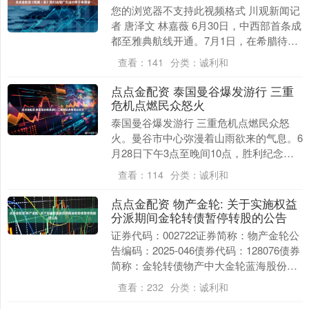
您的浏览器不支持此视频格式 川观新闻记
者 唐泽文 林嘉薇 6月30日，中西部首条成
都至雅典航线开通。7月1日，在希腊待了
一天的成都记者+网红“先探队”发现，好
查看：
141
分类：
诚利和
像....
点点金配资 泰国曼谷爆发游行 三重
危机点燃民众怒火
泰国曼谷爆发游行 三重危机点燃民众怒
火。曼谷市中心弥漫着山雨欲来的气息。6
月28日下午3点至晚间10点，胜利纪念碑
一带将迎来一场决定国家命运的大规模集
查看：
114
分类：
诚利和
会。泰国国....
点点金配资 物产金轮: 关于实施权益
分派期间金轮转债暂停转股的公告
证券代码：002722证券简称：物产金轮公
告编码：2025-046债券代码：128076债券
简称：金轮转债物产中大金轮蓝海股份有
限公司本公司及董事会全体成员保证....
查看：
232
分类：
诚利和