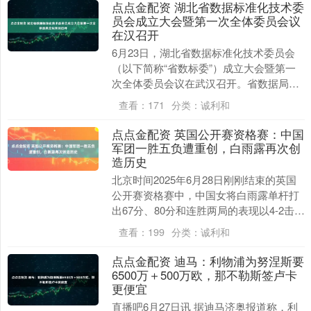
点点金配资 湖北省数据标准化技术委
员会成立大会暨第一次全体委员会议
在汉召开
6月23日，湖北省数据标准化技术委员会
（以下简称“省数标委”）成立大会暨第一
次全体委员会议在武汉召开。省数据局党
组书记、局长周森锋出席大会并讲话。中
查看：
171
分类：
诚利和
国电子技术标....
点点金配资 英国公开赛资格赛：中国
军团一胜五负遭重创，白雨露再次创
造历史
北京时间2025年6月28日刚刚结束的英国
公开赛资格赛中，中国女将白雨露单杆打
出67分、80分和连胜两局的表现以4-2击败
佐恩斯挺进64强。中国90后名将周跃龙....
查看：
199
分类：
诚利和
点点金配资 迪马：利物浦为努涅斯要
6500万＋500万欧，那不勒斯签卢卡
更便宜
直播吧6月27日讯 据迪马济奥报道称，利