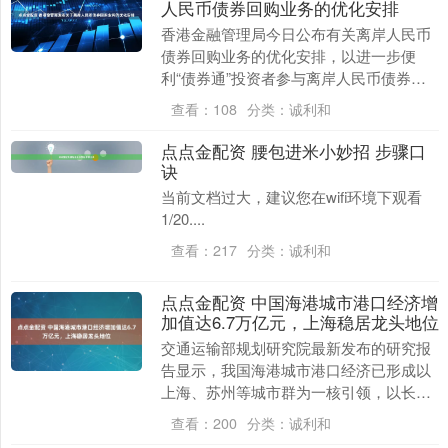
人民币债券回购业务的优化安排
香港金融管理局今日公布有关离岸人民币
债券回购业务的优化安排，以进一步便
利“债券通”投资者参与离岸人民币债券回
购业务。现时离岸人民币回购业务仅限于
查看：
108
分类：
诚利和
以人民币单币种结....
点点金配资 腰包进米小妙招 步骤口
诀
当前文档过大，建议您在wifi环境下观看
1/20....
查看：
217
分类：
诚利和
点点金配资 中国海港城市港口经济增
加值达6.7万亿元，上海稳居龙头地位
交通运输部规划研究院最新发布的研究报
告显示，我国海港城市港口经济已形成以
上海、苏州等城市群为一核引领，以长三
角区域和珠三角区域为两区协同发展，以
查看：
200
分类：
诚利和
环渤海区域、东南....