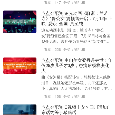
查看：
147
分类：
诚利和
特朗普计划....
点点金配资 追光动画《聊斋：兰若
寺》“鲁公女”篇预售开启，7月12日上
映_观众_全国_真至纯
追光动画电影《聊斋：兰若寺》“鲁公
女”篇预售已全面开启，7月12日将与全国
观众见面。该片作为追光动画“新文化”系
列第二部电影，由《长安三万里》原班人
查看：
226
分类：
诚利和
马倾力打造，....
点点金配资 中山美女梁丹丹去世！年
仅29岁儿子才3岁，患病后模样变化
大
曲《安河桥》搭配讣告，想想都让人感到
泪目，况且她还那么年轻，儿子还那么
小，真的让人无法释怀。 7月1号晚，有一
位来自中山的抗癌博主家属分享了一则噩
查看：
156
分类：
诚利和
耗，他的妻子梁....
点点金配资 C视频丨安？四川话加广
东话约等于希腊话