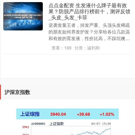
点点金配资 生发液什么牌子最有效
果？防脱产品排行榜前十，测评反馈
_头皮_头发_卡菲
逆袭发量王者，掉发严重、头顶头发稀疏
的朋友如何养发护发？分享给各位几款温
和有效的育发液，性价比高，不踩坑噢
——告别秃头脱发：最新防脱产品排行榜
查看：
169
分类：
诚利和
前十盘点，国货权威....
沪深京指数
上证综指
3940.04
+39.68
+1.02%