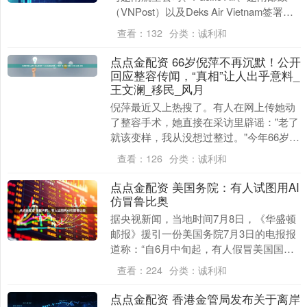
（VNPost）以及Deks Air Vietnam签署合
作备忘录。埃塞俄....
查看：
132
分类：
诚利和
点点金配资 66岁倪萍不再沉默！公开
回应整容传闻，“真相”让人出乎意料_
王文澜_移民_风月
倪萍最近又上热搜了。有人在网上传她动
了整容手术，她直接在采访里辟谣："老了
就该变样，我从没想过整过。"今年66岁的
她，在娱乐圈打滚几十年，从主持人到演
查看：
126
分类：
诚利和
员啥奖都拿....
点点金配资 美国务院：有人试图用AI
仿冒鲁比奥
据央视新闻，当地时间7月8日，《华盛顿
邮报》援引一份美国务院7月3日的电报报
道称：“自6月中旬起，有人假冒美国国务
卿鲁比奥，利用人工智能（AI）生成鲁比
查看：
224
分类：
诚利和
奥的声音....
点点金配资 香港金管局发布关于离岸