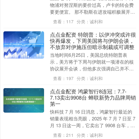
物浦对努涅斯的要价过高，卢卡的转会费
要更便宜。 那不勒斯在进攻端积极展开引
援，不过利物浦对努涅斯的要价依旧过于
查看：
117
分类：
诚利和
高昂，所以....
点点金配资 特朗普：以伊冲突或许很
快再爆发，下周美国将与伊朗会谈，
不放弃对伊施压但暗示制裁或可调整
当地时间6月25日，美国总统特朗普表
示，美方将于下周与伊朗就一项潜在的核
协议展开会谈，但他多次强调自己并不认
为这类协议“有多必要”。他补充说，美方
查看：
197
分类：
诚利和
此次将提出与此....
点点金配资 鸿蒙智行8连冠：7.7-
7.13卖出9908台 蝉联新势力品牌周销
第一
快科技 7 月 16 日消息，鸿蒙智行最近的
销量表现相当亮眼，2025 年 7 月 7 日至 7
月 13 日这一周，它卖出了 9908 台车，连
续第 8 周拿....
查看：
211
分类：
诚利和