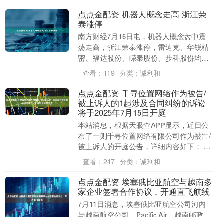
点点金配资 机器人概念走高 浙江荣
泰涨停
南方财经7月16日电，机器人概念盘中震
荡走高，浙江荣泰涨停，雷迪克、华锐精
密、福达股份、嵘泰股份、步科股份均涨
超5%。....
查看：
119
分类：
诚利和
点点金配资 千寻位置网络作为被告/
被上诉人的1起涉及合同纠纷的诉讼
将于2025年7月15日开庭
本站消息，根据天眼查APP显示，近日公
布了一则千寻位置网络有限公司作为被告/
被上诉人的开庭公告，详细内容如下： 案
号：（2025）沪0110民初10414号审理....
查看：
247
分类：
诚利和
点点金配资 埃塞俄比亚航空与越南多
家企业签署合作协议，开通直飞航线
7月11日消息，埃塞俄比亚航空公司河内
与越南航空公司、Pacific Air、越南邮政