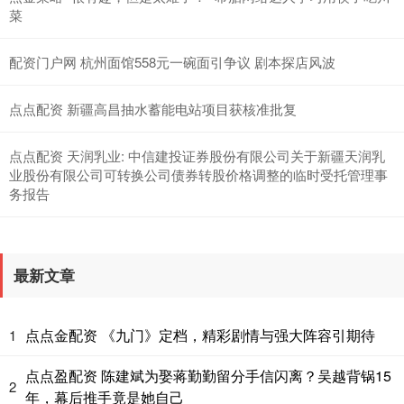
菜
配资门户网 杭州面馆558元一碗面引争议 剧本探店风波
点点配资 新疆高昌抽水蓄能电站项目获核准批复
点点配资 天润乳业: 中信建投证券股份有限公司关于新疆天润乳
业股份有限公司可转换公司债券转股价格调整的临时受托管理事
务报告
最新文章
点点金配资 《九门》定档，精彩剧情与强大阵容引期待
1
点点盈配资 陈建斌为娶蒋勤勤留分手信闪离？吴越背锅15
2
年，幕后推手竟是她自己