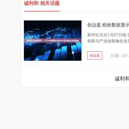
诚利和 相关话题
创达盈 税收数据显
新华社北京1月27日电
创新与产业创新融合发展
日期：01-
创达盈
诚利