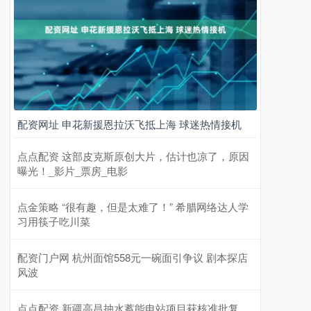
配资网址 申花新援恩拉沃飞抵上海 球迷热情接机
点点配资 这部皮克斯原创大片，估计也凉了，原因
曝光！_影片_票房_电影
点金策略 “很有趣，但是太难了！” 希腊网络达人学
习用筷子吃川菜
配资门户网 杭州面馆558元一碗面引争议 剧本探店
风波
点点配资 新疆高昌抽水蓄能电站项目获核准批复